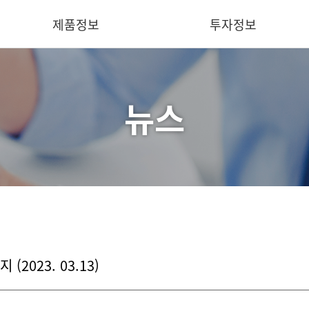
제품정보
투자정보
뉴스
핵심기술
IR 요약
의료용
재무정보
산업용
공시
덴탈용
IR 문의
동물용
소프트웨어
2023. 03.13)