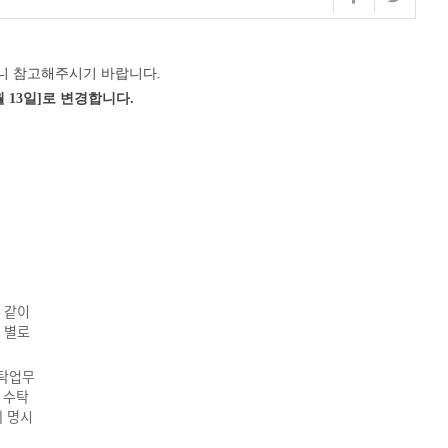
니 참고해주시기 바랍니다.
월
13
일
]로 변경합니다.
 같이
 별로
위탁업무
 수탁
에 명시