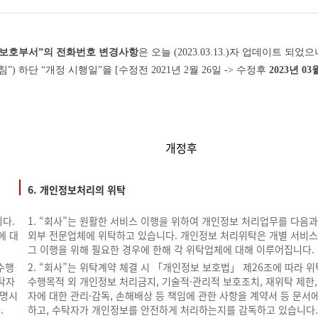
 보호부서”의 전화번호 변경사항
은 오늘
(2023.03.13.)
자 업데이트 되었으
침”
)
하단 “개정 시행일”을
[
수정전
2021
년
2
월
26
일
->
수정후
2023
년
03
개정후
6. 개인정보처리의 위탁
다.
1. “회사”는 원활한 서비스 이행을 위하여 개인정보 처리업무를 다음과
에 대
외부 전문업체에 위탁하고 있습니다. 개인정보 처리위탁은 개별 서비스
그 이행을 위해 필요한 경우에 한해 각 위탁업체에 대해 이루어집니다.
수행
2. “회사”는 위탁계약 체결 시 「개인정보 보호법」 제26조에 따라 
수탁자
수행목적 외 개인정보 처리금지, 기술적·관리적 보호조치, 재위탁 제한,
 명시
자에 대한 관리·감독, 손해배상 등 책임에 관한 사항을 계약서 등 문서
.
하고, 수탁자가 개인정보를 안전하게 처리하는지를 감독하고 있습니다.