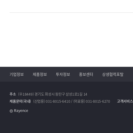
기업정보
제품정보
투자정보
홍보센터
상생협력포탈
주소
(우18449) 경기도 화성시 동탄구 삼성1로1길 14
제품문의(국내)
(산업용) 031-8015-6410 / (의료용) 031-8015-6270
고객서비스
Rayence