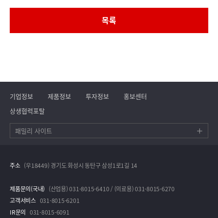
목록
기업정보
제품정보
투자정보
홍보센터
상생협력포탈
패밀리 사이트
주소
(우18449) 경기도 화성시 동탄구 삼성1로1길 14
제품문의(국내)
(산업용) 031-8015-6410 / (의료용) 031-8015-6270
고객서비스
031-8015-6201
IR문의
031-8015-6091