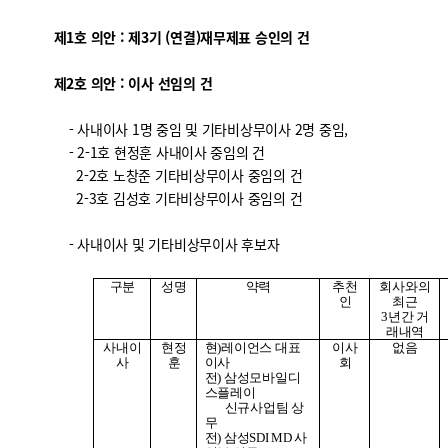
제1호 의안 : 제3기 (연결)재무제표 승인의 건
제2호 의안 : 이사 선임의 건
- 사내이사 1명 중임 및 기타비상무이사 2명 중임,
- 2-1호 현정훈 사내이사 중임의 건
2-2호 노창준 기타비상무이사 중임의 건
2-3호 김성호 기타비상무이사 중임의 건
- 사내이사 및 기타비상무이사 후보자
구분
성명
약력
추천
회사와의
인
최근
3
년간 거
래내역
사내이
현정
현
)
레이언스 대표
이사
없음
사
훈
이사
회
전
)
삼성모바일디
스플레이
신규사업팀 상
무
전
)
삼성
SDI MD
사