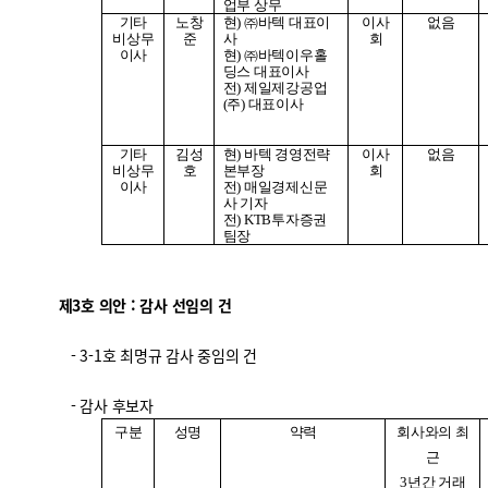
업부 상무
기타
노창
현
)
㈜바텍 대표이
이사
없음
비상무
준
사
회
이사
현
)
㈜바텍이우홀
딩스 대표이사
전
)
제일제강공업
(
주
)
대표이사
기타
김성
현
)
바텍 경영전략
이사
없음
비상무
호
본부장
회
이사
전
)
매일경제신문
사 기자
전
) KTB
투자증권
팀장
제3호 의안 : 감사 선임의 건
- 3-1호 최명규 감사 중임의 건
- 감사 후보자
구분
성명
약력
회사와의 최
근
3
년간 거래