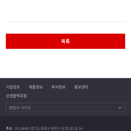
목록
기업정보
제품정보
투자정보
홍보센터
상생협력포탈
패밀리 사이트
주소
(우18449) 경기도 화성시 동탄구 삼성1로1길 14