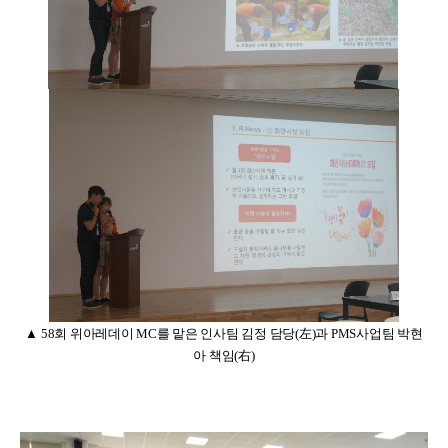
▲
58
회 위아레데이
MC
를 맡은 인사팀 김정 담당
(
左
)
과
PMS
사업팀 박현
아 책임
(
右
)