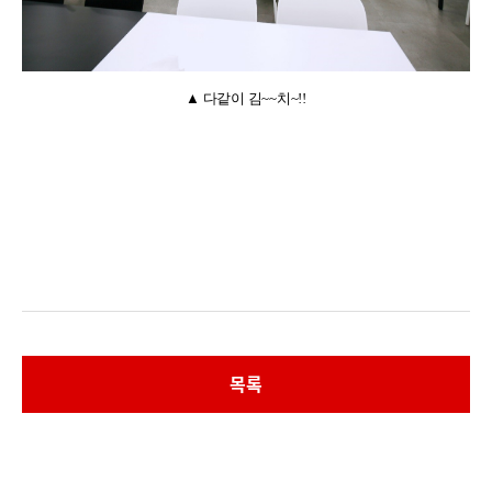
▲ 다같이 김
~~
치
~!!
목록