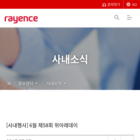
문의하기
KO
사내소식
홍보센터
사내소식
[사내행사] 6월 제58회 위아레데이