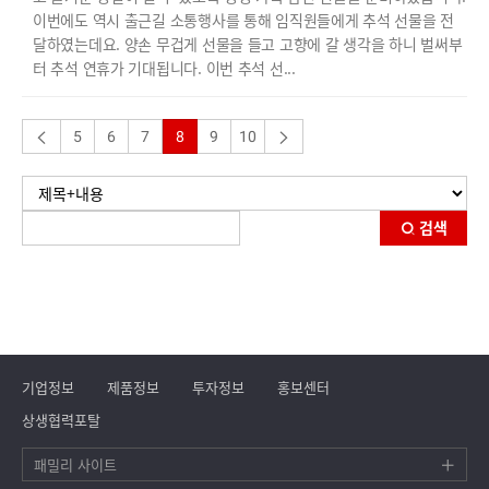
이번에도 역시 출근길 소통행사를 통해 임직원들에게 추석 선물을 전
달하였는데요. 양손 무겁게 선물을 들고 고향에 갈 생각을 하니 벌써부
터 추석 연휴가 기대됩니다. 이번 추석 선...
5
6
7
8
9
10
검색
기업정보
제품정보
투자정보
홍보센터
상생협력포탈
패밀리 사이트