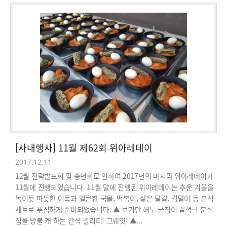
[사내행사] 11월 제62회 위아레데이
2017.12.11
12월 전략발표회 및 송년회로 인하여 2017년의 마지막 위아레데이가
11월에 진행되었습니다. 11월 말에 진행된 위아레데이는 추운 겨울을
녹이듯 따뜻한 어묵과 얼큰한 국물, 떡볶이, 삶은 달걀, 김말이 등 분식
세트로 푸짐하게 준비되었습니다. ▲ 보기만 해도 군침이 꿀꺽~! 분식
집을 방불 캐 하는 간식 퀄리티! 그뤠잇! ▲...