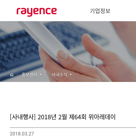
기업정보
기업개요
경영이념
사회공헌
주요연혁
홍보센터
사내소식
글로벌 네트워크
바텍 네트워크
[사내행사] 2018년 2월 제64회 위아레데이
2018.03.27