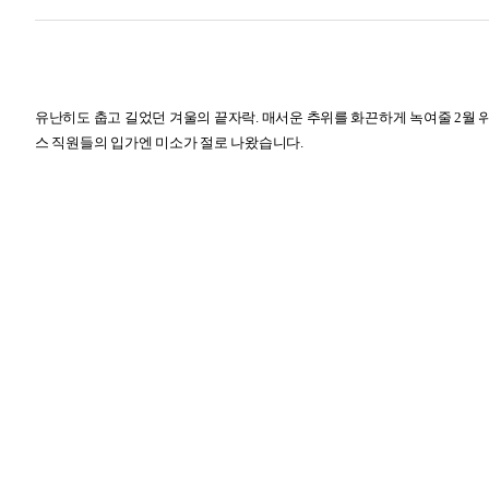
유난히도 춥고 길었던 겨울의 끝자락
.
매서운 추위를 화끈하게 녹여줄
2
월 
스 직원들의 입가엔 미소가 절로 나왔습니다
.