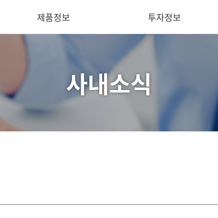
제품정보
투자정보
사내소식
핵심기술
IR 요약
의료용
재무정보
산업용
공시
덴탈용
IR 문의
동물용
소프트웨어