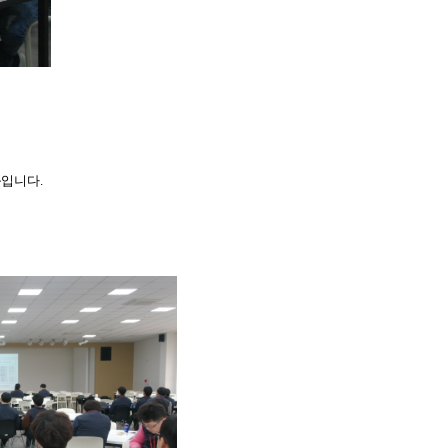
움입니다
.