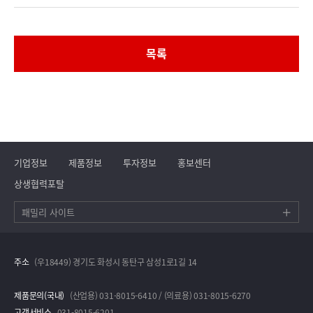
목록
기업정보
제품정보
투자정보
홍보센터
상생협력포탈
패밀리 사이트
주소
(우18449) 경기도 화성시 동탄구 삼성1로1길 14
제품문의(국내)
(산업용) 031-8015-6410 / (의료용) 031-8015-6270
고객서비스
031-8015-6201