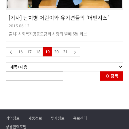
[기사] 난치병 어린이와 유기견들의 ‘어벤져스’
2015.06.12
출처: 사회복지공동모금회 사랑의 열매 6월 회보
16
17
18
19
20
21
검색
기업정보
제품정보
투자정보
홍보센터
상생협력포탈