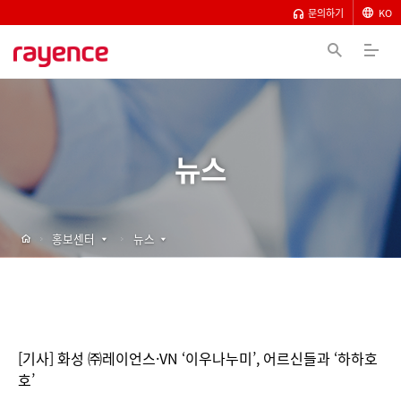
문의하기
KO
뉴스
홍보센터
뉴스
[기사] 화성 ㈜레이언스·VN ‘이우나누미’, 어르신들과 ‘하하호
호’