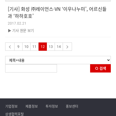
[기사] 화성 ㈜레이언스·VN ‘이우나누미’, 어르신들
과 ‘하하호호’
2017.02.21
▶ 기사 원문 보기
9
10
11
12
13
14
검색
기업정보
제품정보
투자정보
홍보센터
상생협력포탈