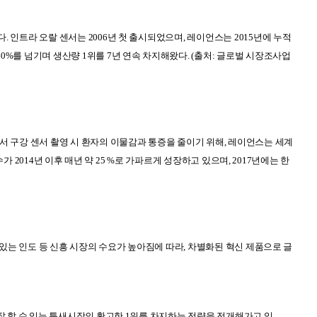
다
.
인트라 오랄 센서는
2006
년 첫 출시되었으며
,
레이언스는
2015
년에 누적
40%
를 넘기며 생산량
1
위를
7
년 연속 차지해왔다
. (
출처
:
글로벌 시장조사업
에서
구강 센서 촬영 시 환자의 이물감과 통증을 줄이기 위해
,
레이언스는 세계
수가
2014
년 이후 매년 약
25 %
로 가파르게 성장하고 있으며
, 2017
년에는 한
있는 인도 등 신흥 시장의 수요가 높아짐에 따라
,
차별화된 혁신 제품으로 글
잘 할 수 있는 틈새시장의 확고한
1
위를 차지하는 전략을 전개해가고 있