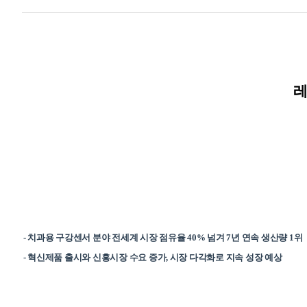
-
치과용 구강센서 분야 전세계 시장 점유율
40%
넘겨
7
년 연속 생산량
1
위
-
혁신제품 출시와 신흥시장 수요 증가
,
시장 다각화로 지속 성장 예상