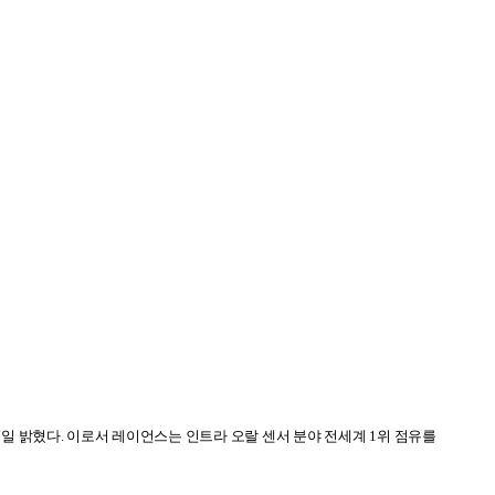
7
일 밝혔다
.
이로서 레이언스는 인트라 오랄 센서 분야 전세계
1
위 점유를