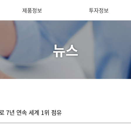
제품정보
투자정보
뉴스
핵심기술
IR 요약
의료용
재무정보
산업용
공시
덴탈용
IR 문의
동물용
소프트웨어
 7년 연속 세계 1위 점유