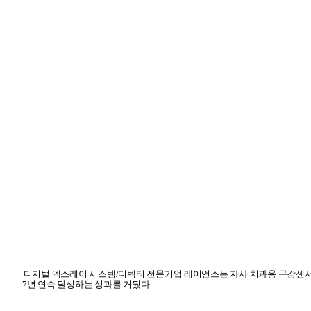
디지털 엑스레이 시스템
/
디텍터 전문기업 레이언스
는 자사 치과용 구강센
7
년 연속 달성하는 성과를 거뒀다
.