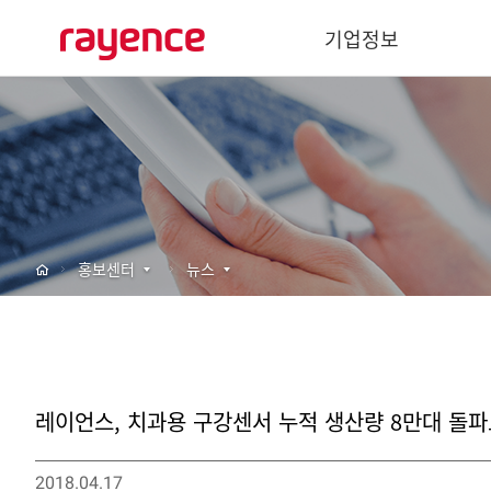
기업정보
기업개요
경영이념
사회공헌
주요연혁
홍보센터
뉴스
글로벌 네트워크
바텍 네트워크
레이언스, 치과용 구강센서 누적 생산량 8만대 돌파로
2018.04.17