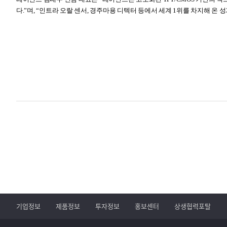
다
.”
며
, “
인트라 오랄 센서
,
경주마용 디텍터 등에서 세계
1
위를 차지해 온 
기업정보
제품정보
투자정보
홍보센터
상생협력포탈