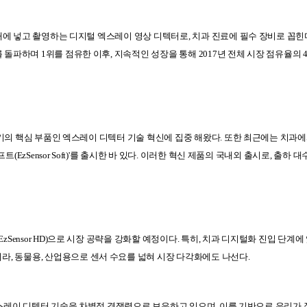
에 넣고 촬영하는 디지털 엑스레이 영상 디텍터로
,
치과 진료에 필수 장비
로 꼽힌
를 돌파하며
1
위를 점유한 이후
,
지속적인 성장을 통해
2017
년 전체 시장 점유율의
기의 핵심 부품인 엑스레이 디텍터 기술 혁신에 집중 해왔다
.
또한 최근에는 치과
프트
(EzSensor Soft)'
를 출시한 바 있다
.
이러한 혁신 제품의 국내외 출시로
,
출하 대
EzSensor HD)
으로 시장 공략을 강화할 예정이다
.
특히
,
치과 디지털화 진입 단계에 
니라
,
동물용
,
산업용으로 센서 수요를 넓혀 시장 다각화에도 나선다
.
스레이 디텍터 기술을 차별적 경쟁력으로 보유하고 있으며
,
이를 기반으로 우리가 