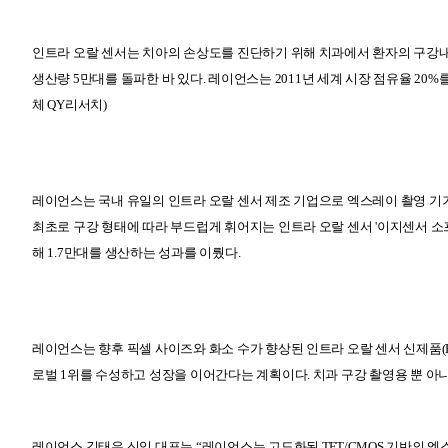
인트라 오랄 센서는 치아의 손상도를 진단하기 위해
치과에서 환자의 구강내
생산량
5
만대를 돌파한 바 있다
.
레이언스는
2011
년 세계 시장 점유율
20%
체
QY
리서치
)
레이언스는 국내 유일의 인트라 오랄 센서 제조 기업으로
엑스레이 촬영 기
최초로 구강 형태에 따라 부드럽게 휘어지는 인트라 오랄 센서
'
이지센서 소
해
1.7
만대를 생산하는 성과를 이뤘다
.
레이언스는 향후
픽셀 사이즈와 화소 수가 향상된 인트라 오랄 센서
신제품
(
로벌
1
위를 수성하고 성장
을 이어간다는 계획이다
.
치과 구강 촬영용 뿐 아
레이언스 김태우 신임 대표는
“
레이언스는 고도화된
TFT/CMOS
기반의 엑