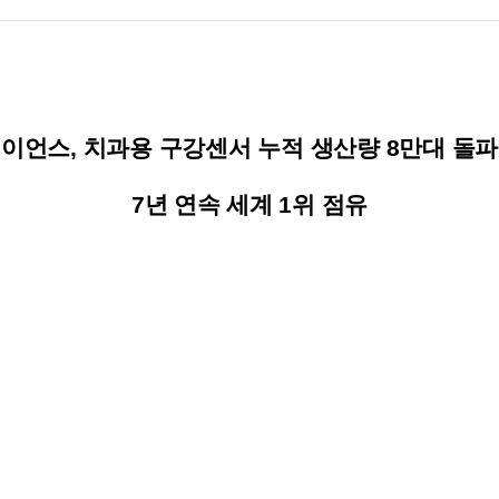
레이언스
,
치과용 구강센서 누적 생산량
8
만대
돌파
7
년 연속 세계
1
위 점유