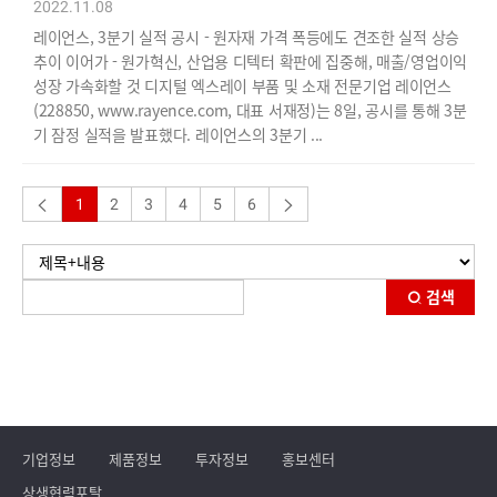
2022.11.08
레이언스, 3분기 실적 공시 - 원자재 가격 폭등에도 견조한 실적 상승
추이 이어가 - 원가혁신, 산업용 디텍터 확판에 집중해, 매출/영업이익
성장 가속화할 것 디지털 엑스레이 부품 및 소재 전문기업 레이언스
(228850, www.rayence.com, 대표 서재정)는 8일, 공시를 통해 3분
기 잠정 실적을 발표했다. 레이언스의 3분기 ...
1
2
3
4
5
6
검색
기업정보
제품정보
투자정보
홍보센터
상생협력포탈