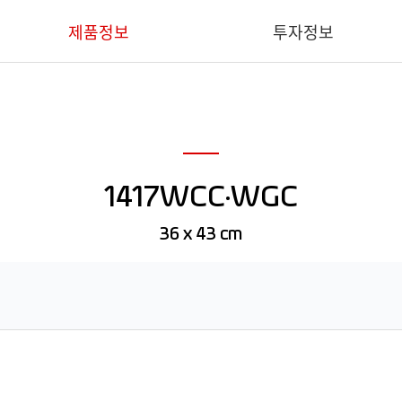
제품정보
투자정보
핵심기술
IR 요약
의료용
재무정보
1417WCC·WGC
산업용
공시
덴탈용
IR 문의
36 x 43 cm
동물용
소프트웨어