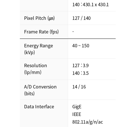
140 : 430.1 x 430.1
Pixel Pitch (㎛)
127 / 140
Frame Rate (fps)
-
Energy Range
40 ~ 150
(kVp)
Resolution
127 : 3.9
(lp/mm)
140 : 3.5
A/D Conversion
14 / 16
(bits)
Data Interface
GigE
IEEE
802.11a/g/n/ac