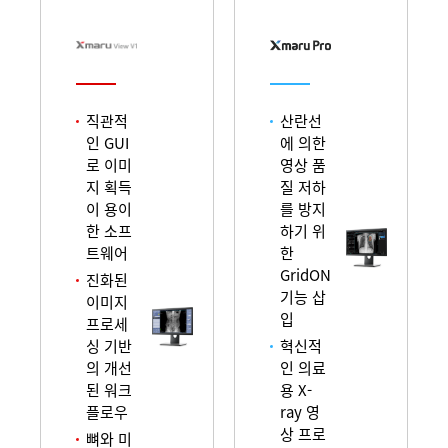
직관적
산란선
인 GUI
에 의한
로 이미
영상 품
지 획득
질 저하
이 용이
를 방지
한 소프
하기 위
트웨어
한
GridON
진화된
기능 삽
이미지
입
프로세
싱 기반
혁신적
의 개선
인 의료
된 워크
용 X-
플로우
ray 영
상 프로
뼈와 미