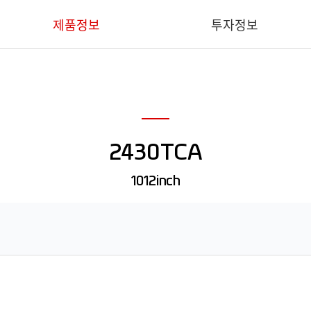
제품정보
투자정보
핵심기술
IR 요약
의료용
재무정보
2430TCA
산업용
공시
덴탈용
IR 문의
1012inch
동물용
소프트웨어