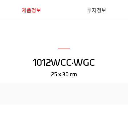
제품정보
투자정보
핵심기술
IR 요약
의료용
재무정보
1012WCC·WGC
산업용
공시
덴탈용
IR 문의
25 x 30 cm
동물용
소프트웨어