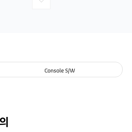
Console S/W
의