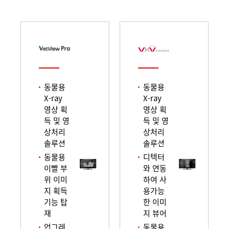
동물용
동물용
X-ray
X-ray
영상 획
영상 획
득 및 영
득 및 영
상처리
상처리
솔루션
솔루션
동물용
디텍터
이빨 부
와 연동
위 이미
하여 사
지 획득
용가능
기능 탑
한 이미
재
지 뷰어
업그레
동물용