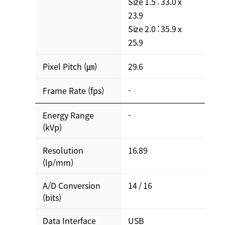
Size 1.5 : 33.0 x
23.9
Size 2.0 : 35.9 x
25.9
Pixel Pitch (㎛)
29.6
Frame Rate (fps)
-
Energy Range
-
(kVp)
Resolution
16.89
(lp/mm)
A/D Conversion
14 / 16
(bits)
Data Interface
USB