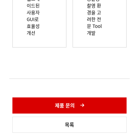
이드된
촬영 환
사용자
경을 고
GUI로
려한 전
효율성
문 Tool
개선
개발
제품 문의
목록