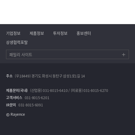
기업정보
제품정보
투자정보
홍보센터
상생협력포탈
패밀리 사이트
주소
(우18449) 경기도 화성시 동탄구 삼성1로1길 14
제품문의(국내)
(산업용) 031-8015-6410 / (의료용) 031-8015-6270
고객서비스
031-8015-6201
IR문의
031-8015-6091
Rayence