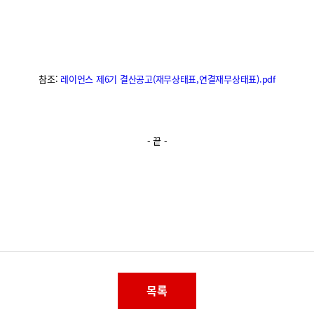
참조:
레이언스 제6기 결산공고(재무상태표,연결재무상태표).pdf
- 끝 -
목록