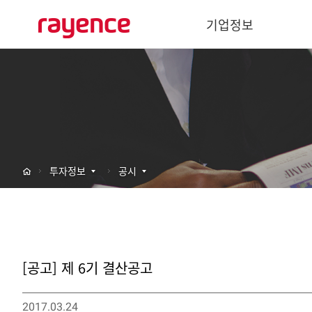
기업정보
기업개요
경영이념
사회공헌
주요연혁
투자정보
공시
글로벌 네트워크
바텍 네트워크
[공고] 제 6기 결산공고
2017.03.24