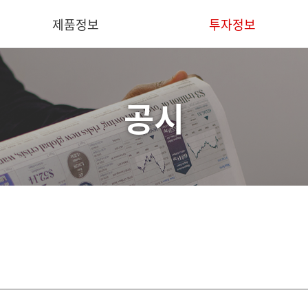
제품정보
투자정보
공시
핵심기술
IR 요약
의료용
재무정보
산업용
공시
덴탈용
IR 문의
동물용
소프트웨어