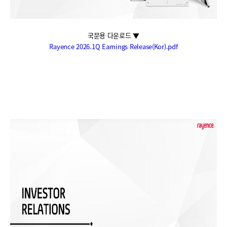
국문용 다운로드 ▼
Rayence 2026.1Q Earnings Release(Kor).pdf