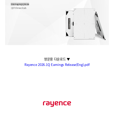
영문용 다운로드 ▼
Rayence 2026.1Q Earnings Release(Eng).pdf