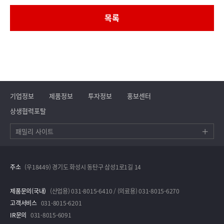
목록
기업정보
제품정보
투자정보
홍보센터
상생협력포탈
패밀리 사이트
주소
(우18449) 경기도 화성시 동탄구 삼성1로1길 14
제품문의(국내)
(산업용) 031-8015-6410 / (의료용) 031-8015-6270
고객서비스
031-8015-6201
IR문의
031-8015-6091