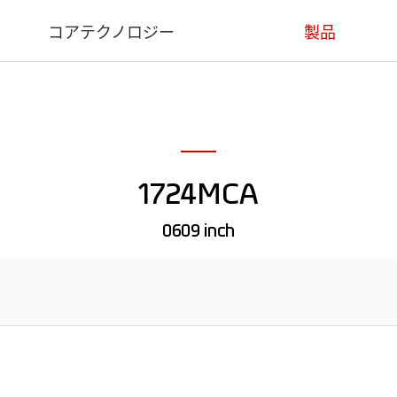
コアテクノロジー
製品
コアテクノロジー
医療用
産業用
1724MCA
デンタル用
動物用
0609 inch
ソフトウェア