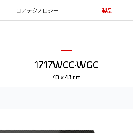
コアテクノロジー
製品
コアテクノロジー
医療用
産業用
1717WCC·WGC
デンタル用
動物用
43 x 43 cm
ソフトウェア