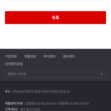
목록
기업정보
제품정보
투자정보
홍보센터
상생협력포탈
패밀리 사이트
주소
(우18449) 경기도 화성시 동탄구 삼성1로1길 14
제품문의(국내)
(산업용) 031-8015-6410 / (의료용) 031-8015-6270
고객서비스
031-8015-6201