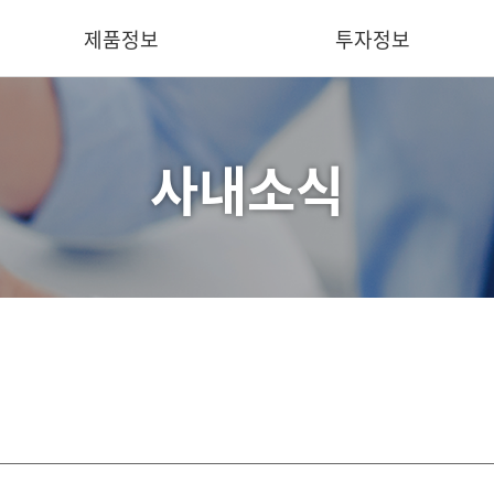
제품정보
투자정보
사내소식
핵심기술
IR 요약
의료용
재무정보
산업용
공시
덴탈용
IR 문의
동물용
소프트웨어