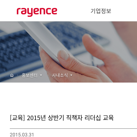
기업정보
기업개요
경영이념
사회공헌
주요연혁
홍보센터
사내소식
글로벌 네트워크
바텍 네트워크
[교육] 2015년 상반기 직책자 리더십 교육
2015.03.31