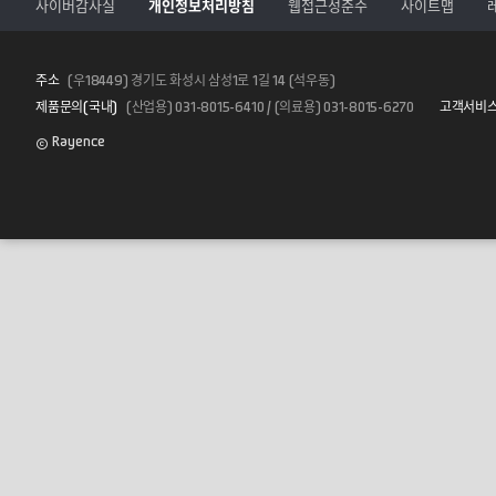
사이버감사실
개인정보처리방침
웹접근성준수
사이트맵
주소
(우18449) 경기도 화성시 삼성1로 1길 14 (석우동)
제품문의(국내)
(산업용) 031-8015-6410 / (의료용) 031-8015-6270
고객서비
Rayence