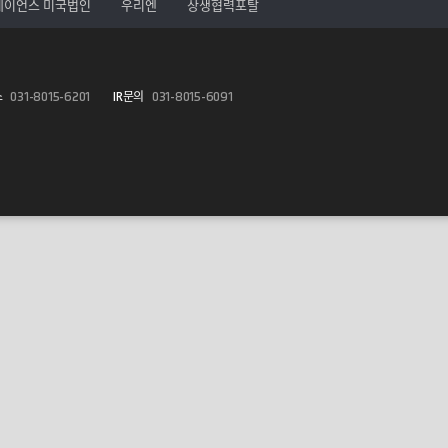
레이언스 미국법인
우리엔
상생협력포탈
스
031-8015-6201
IR문의
031-8015-6091