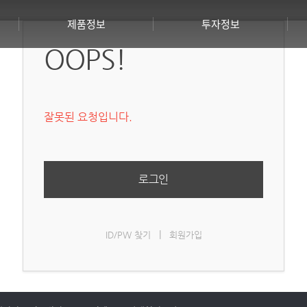
제품정보
투자정보
OOPS!
잘못된 요청입니다.
핵심기술
IR 요약
의료용
재무정보
로그인
산업용
공시
덴탈용
IR 문의
|
ID/PW 찾기
회원가입
동물용
소프트웨어