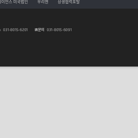
레이언스 미국법인
우리엔
상생협력포탈
스
031-8015-6201
IR문의
031-8015-6091