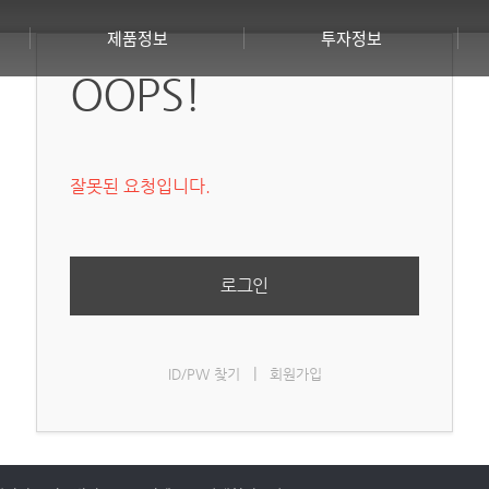
제품정보
투자정보
OOPS!
잘못된 요청입니다.
핵심기술
IR 요약
의료용
재무정보
로그인
산업용
공시
덴탈용
IR 문의
|
ID/PW 찾기
회원가입
동물용
소프트웨어