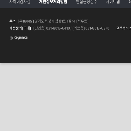
사이버감사실
개인정보처리방침
웹접근성준수
사이트맵
주소
(우18449) 경기도 화성시 삼성1로 1길 14 (석우동)
제품문의(국내)
(산업용) 031-8015-6410 / (의료용) 031-8015-6270
고객서비
Rayence